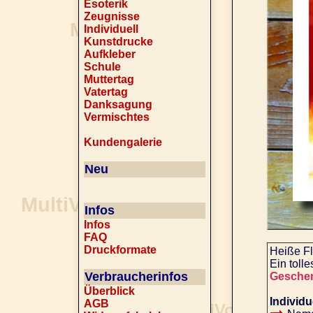
Esoterik
Zeugnisse
Individuell
Kunstdrucke
Aufkleber
Schule
Muttertag
Vatertag
Danksagung
Vermischtes
Kundengalerie
Neu
Infos
Infos
FAQ
Druckformate
Heiße Fl
Ein toll
Verbraucherinfos
Gesche
Überblick
Individu
AGB