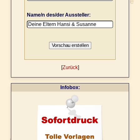
Name/n des/der Aussteller:
[
Zurück
]
Infobox: