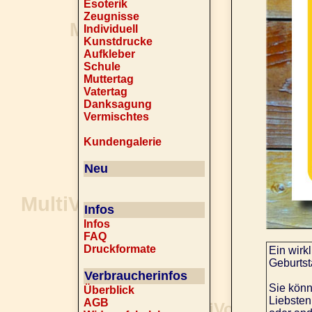
Esoterik
Zeugnisse
Individuell
Kunstdrucke
Aufkleber
Schule
Muttertag
Vatertag
Danksagung
Vermischtes
Kundengalerie
Neu
Infos
Infos
FAQ
Druckformate
Ein wirk
Geburtst
Verbraucherinfos
Sie kön
Überblick
Liebsten
AGB