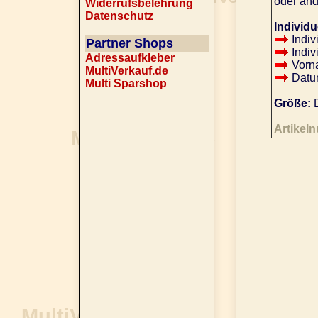
oder and
Widerrufsbelehrung
Datenschutz
Individu
Indiv
Partner Shops
Indiv
Adressaufkleber
Vorna
MultiVerkauf.de
Datum
Multi Sparshop
Größe:
D
Artikel